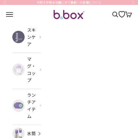
コンテンツへスキップ
令和８年熊本地震に伴う集配への影響について
前へ
次
b.box Japan
メニューを開く
検索を開く
カート
スキ
ンケ
ア
マ
グ・
コッ
プ
ラン
チア
イテ
ム
水筒