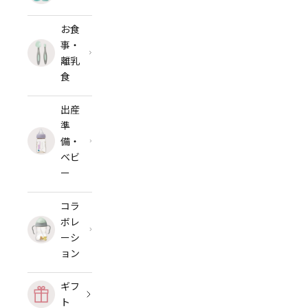
お食
事・
離乳
食
出産
準
備・
ベビ
ー
コラ
ボレ
ーシ
ョン
ギフ
ト