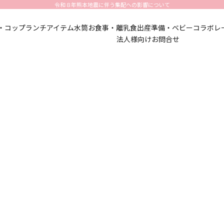
令和８年熊本地震に伴う集配への影響について
・コップ
ランチアイテム
水筒
お食事・離乳食
出産準備・ベビー
コラボレ
法人様向けお問合せ