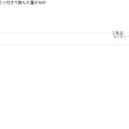
メモリ付きで飲んだ量が分か
2 製品
並び替え