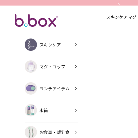
コンテンツへスキップ
前へ
スキンケア
マグ
b.box Japan
スキンケア
マグ・コップ
ランチアイテム
水筒
お食事・離乳食