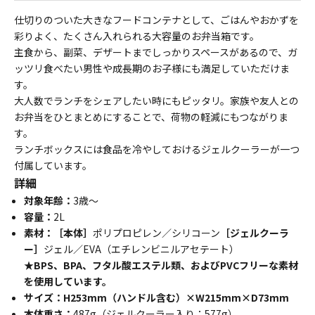
仕切りのついた大きなフードコンテナとして、ごはんやおかずを
彩りよく、たくさん入れられる大容量のお弁当箱です。
主食から、副菜、デザートまでしっかりスペースがあるので、ガ
ッツリ食べたい男性や成長期のお子様にも満足していただけま
す。
大人数でランチをシェアしたい時にもピッタリ。家族や友人との
お弁当をひとまとめにすることで、荷物の軽減にもつながりま
す。
ランチボックスには食品を冷やしておけるジェルクーラーが一つ
付属しています。
詳細
対象年齢：
3歳～
容量：
2L
素材：［本体］
ポリプロピレン／シリコーン
［ジェルクーラ
ー］
ジェル／EVA（エチレンビニルアセテート）
★BPS、BPA、フタル酸エステル類、およびPVCフリーな素材
を使用しています。
サイズ：H253mm（ハンドル含む）×W215mm×D73mm
本体重さ：
487g（ジェルクーラー入り：577g）