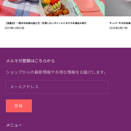
【容量別】一段お弁当箱の選び方｜失敗しないポイントとおすすめ商品も紹介
タッパーをお弁当箱
2025年11月23日
2026年1月27日
メルマガ登録はこちらから
ショップからの最新情報やお得な情報をお届けします。
登録
メニュー