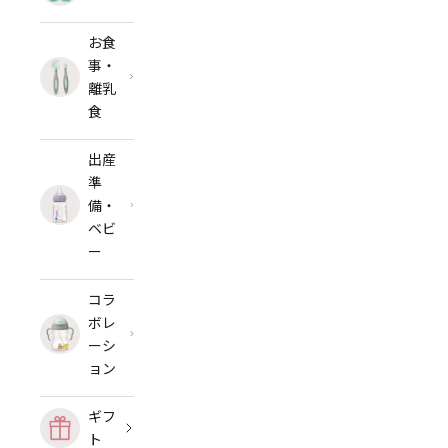
お食
事・
離乳
食
出産
準
備・
ベビ
ー
コラ
ボレ
ーシ
ョン
ギフ
ト