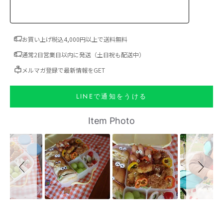
お買い上げ税込4,000円以上で送料無料
通常2日営業日以内に発送（土日祝も配送中）
メルマガ登録で最新情報をGET
LINEで通知をうける
Slideshow
Slide controls
Item Photo