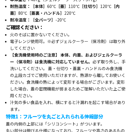
耐熱温度：［本体］
60℃
［蓋］
110℃
［仕切り］
120℃
［内
蓋］
80℃
［蓋裏・ハンドル］
220℃
耐冷温度：［全パーツ］
-20℃
ご確認ください：
火のそばに置かないでください。
電子レンジ使用可。※必ずジェルクーラー（保冷剤）は取り外
してください
【食洗機使用時のご注意】 本体、内蓋、およびジェルクーラ
ー（保冷剤）は食洗機に対応していません。
必ず取り外し、手
洗いしてください。 蓋・仕切り・蓋裏・ハンドルのみ食洗機
の上段カゴでご使用いただけますが、熱源から離してお使いく
ださい。食洗機の熱によって変形する場合がございます。変形
した場合、蓋の密閉機能が弱まるためご理解いただいた上ご使
用ください。
汁気の多い食品を入れ、横にすると汁漏れを起こす場合があり
ます。
特徴1：フルーツを丸ごと入れられる伸縮部分
蓋の内側の上部には「シリコンシート」がついます。
丸い部分は伸びる仕様になっており、フルーツや高さのあるもの