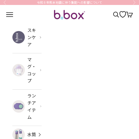
コンテンツへスキップ
令和８年熊本地震に伴う集配への影響について
前へ
次
b.box Japan
メニューを開く
検索を開く
カート
スキ
ンケ
ア
マ
グ・
コッ
プ
ラン
チア
イテ
ム
水筒