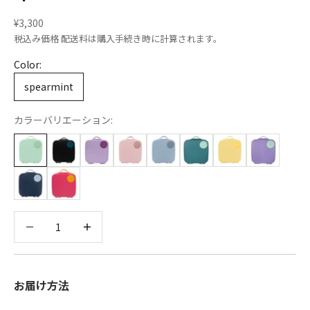
セール価格
¥3,300
税込み価格
配送料
は購入手続き時に計算されます。
Color:
spearmint
カラーバリエーション:
数量を減らす
数量を減らす
お届け方法