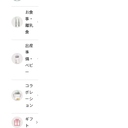
お食
事・
離乳
食
出産
準
備・
ベビ
ー
コラ
ボレ
ーシ
ョン
ギフ
ト