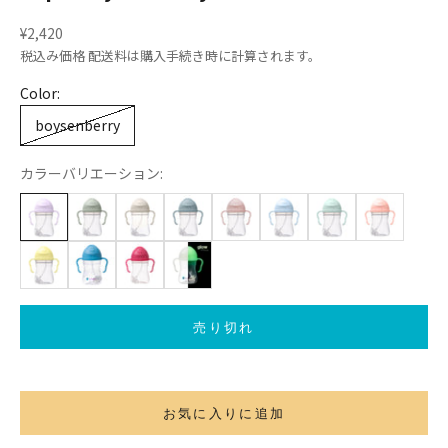
セール価格
¥2,420
税込み価格
配送料
は購入手続き時に計算されます。
Color:
boysenberry
カラーバリエーション:
売り切れ
お気に入りに追加