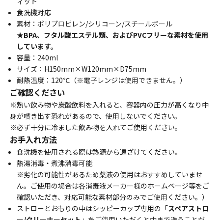
ィット
食洗機対応
素材：ポリプロピレン/シリコーン/スチールボール
★BPA、フタル酸エステル類、およびPVCフリーな素材を使用
しています。
容量：240ml
サイズ：H150mm×W120mm×D75mm
耐熱温度：120℃（※電子レンジは使用できません。）
ご確認ください
※熱い飲み物や炭酸飲料を入れると、容器内の圧力が高くなり中
身が噴き出す恐れがあるので、使用しないでください。
※必ず十分に冷ました飲み物を入れてご使用ください。
お手入れ方法
食洗機を使用される際は熱源から遠ざけてください。
熱湯消毒・煮沸消毒可能
※劣化の可能性があるため薬液の使用はおすすめしていませ
ん。ご使用の場合は各消毒液メーカー様のホームページ等をご
確認いただき、対応可能な素材部分のみでご使用ください。）
ストローとおもりの中はシッピーカップ専用の「
スペアストロ
ー/クリーナーセット
」をご使用いただくと中まで洗うことが