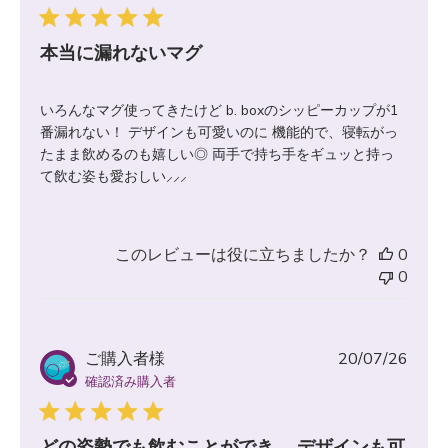
日
本当に漏れないマグ
いろんなマグ使ってきたけど b. boxのシッピーカップが1
番漏れない！ デザインも可愛いのに 機能的で、寝転がっ
たまま飲めるのも嬉しい◎ 両手で持ち手をギュッと持っ
て飲む姿も愛おしい⸝⸝⸝
このレビューは役に立ちましたか？
0
0
公
ご購入者様
20/07/26
開
確認済み購入者
日
どの姿勢でも飲むことができ、 デザインも可