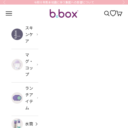
コンテンツへスキップ
令和８年熊本地震に伴う集配への影響について
前へ
次
b.box Japan
メニューを開く
検索を開く
カート
スキ
ンケ
ア
マ
グ・
コッ
プ
ラン
チア
イテ
ム
水筒