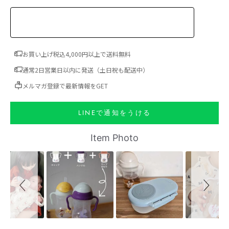
お買い上げ税込4,000円以上で送料無料
通常2日営業日以内に発送（土日祝も配送中）
メルマガ登録で最新情報をGET
LINEで通知をうける
Slideshow
Slide controls
Item Photo