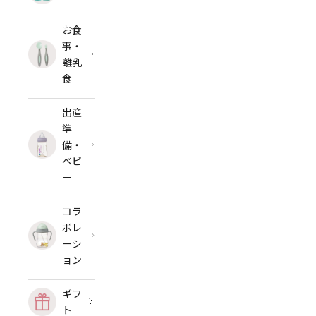
お食
事・
離乳
食
出産
準
備・
ベビ
ー
コラ
ボレ
ーシ
ョン
ギフ
ト