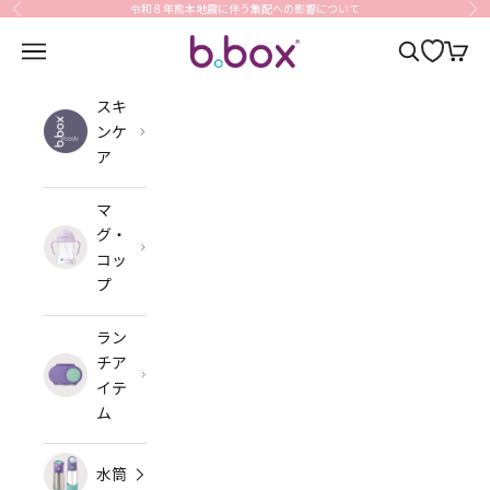
コンテンツへスキップ
令和８年熊本地震に伴う集配への影響について
前へ
次
b.box Japan
メニューを開く
検索を開く
カート
スキ
ンケ
ア
マ
グ・
コッ
プ
ラン
チア
イテ
ム
水筒