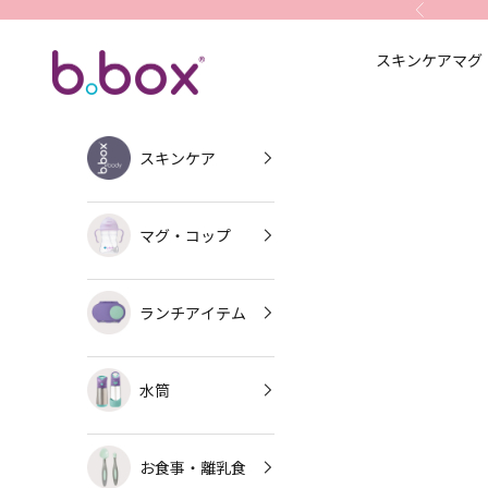
コンテンツへスキップ
前へ
スキンケア
マグ
b.box Japan
スキンケア
マグ・コップ
ランチアイテム
水筒
お食事・離乳食