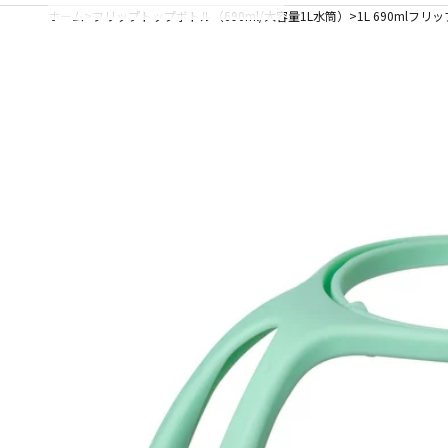
ホーム
フリップトップボトル（690ml/大容量1L水筒）
1L 690mlフリップ