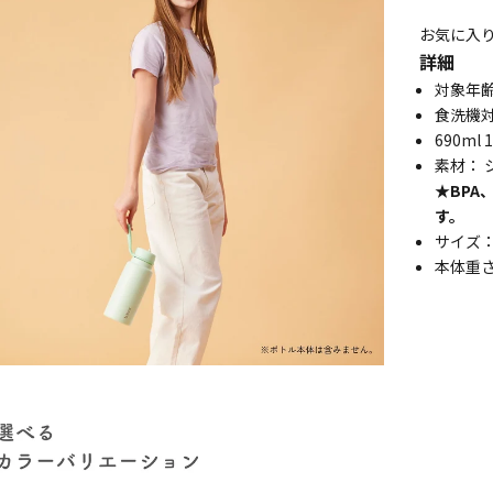
お気に入
詳細
対象年
食洗機
690m
素材： 
★BPA
す。
サイズ：H
本体重さ