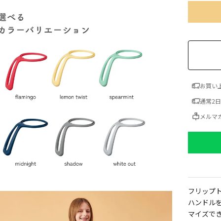
お買い上
通常2
メルマ
フリップ
ハンドル
マイズで