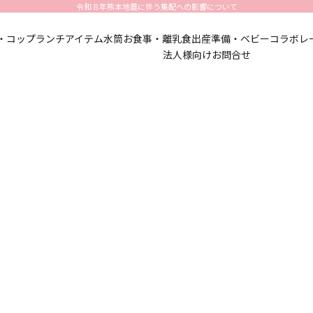
令和８年熊本地震に伴う集配への影響について
・コップ
ランチアイテム
水筒
お食事・離乳食
出産準備・ベビー
コラボレ
法人様向けお問合せ