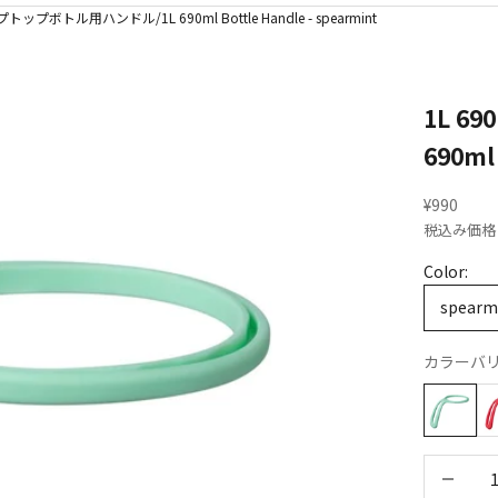
トップボトル用ハンドル/1L 690ml Bottle Handle - spearmint
1L 
690ml 
セール価
¥990
税込み価
Color:
spearm
カラーバリ
数量を減