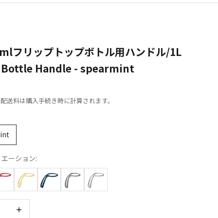
690mlフリップトップボトル用ハンドル/1L
Bottle Handle - spearmint
格
格
配送料
は購入手続き時に計算されます。
int
エーション:
らす
数量を減らす