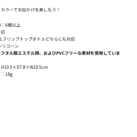
りカラーでお出かけを楽しもう！
齢：6歳以上
対応
l 1Lフリップトップボトルどちらにも対応
シリコーン
、フタル酸エステル類、およびPVCフリーな素材を使用していま
10.5×D7.8×W10.5cm
：18g