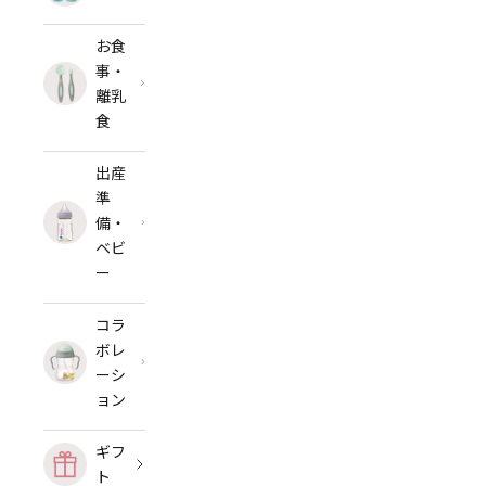
お食
事・
離乳
食
出産
準
備・
ベビ
ー
コラ
ボレ
ーシ
ョン
ギフ
ト