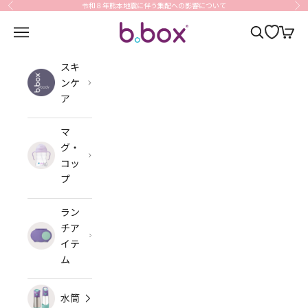
コンテンツへスキップ
令和８年熊本地震に伴う集配への影響について
前へ
次
b.box Japan
メニューを開く
検索を開く
カート
スキ
ンケ
ア
マ
グ・
コッ
プ
ラン
チア
イテ
ム
水筒