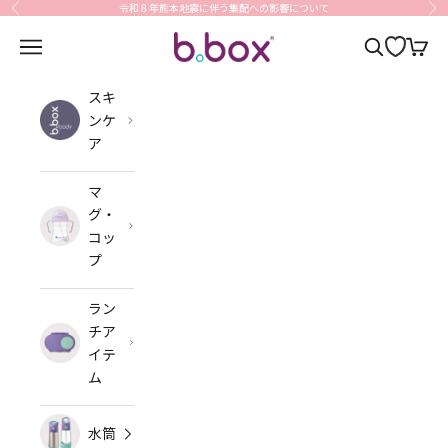
コンテンツへスキップ
令和８年熊本地震に伴う集配への影響について
前へ
次
b.box Japan
メニューを開く
検索を開く
カート
スキ
ンケ
ア
マ
グ・
コッ
プ
ラン
チア
イテ
ム
水筒