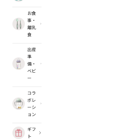
お食
事・
離乳
食
出産
準
備・
ベビ
ー
コラ
ボレ
ーシ
ョン
ギフ
ト