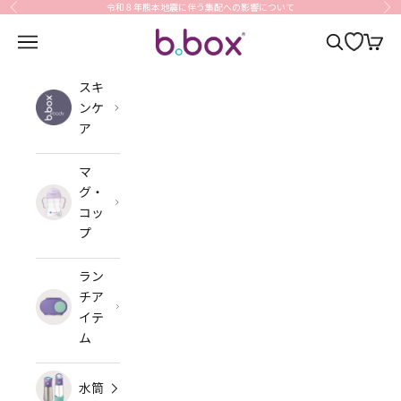
コンテンツへスキップ
令和８年熊本地震に伴う集配への影響について
前へ
次
b.box Japan
メニューを開く
検索を開く
カート
スキ
ンケ
ア
マ
グ・
コッ
プ
ラン
チア
イテ
ム
水筒