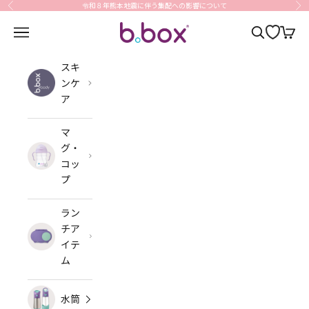
コンテンツへスキップ
令和８年熊本地震に伴う集配への影響について
前へ
次
b.box Japan
メニューを開く
検索を開く
カート
スキ
ンケ
ア
マ
グ・
コッ
プ
ラン
チア
イテ
ム
水筒