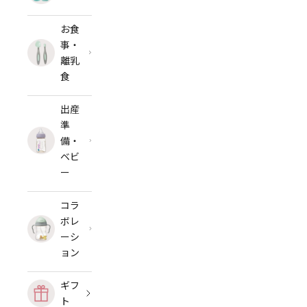
お食
事・
離乳
食
出産
準
備・
ベビ
ー
コラ
ボレ
ーシ
ョン
ギフ
ト