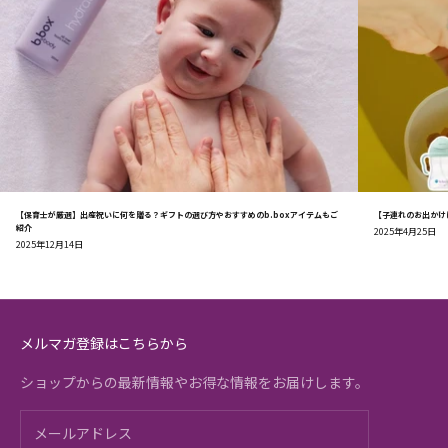
【保育士が厳選】出産祝いに何を贈る？ギフトの選び方やおすすめのb.boxアイテムもご
【子連れのお出かけ
紹介
2025年4月25日
2025年12月14日
メルマガ登録はこちらから
ショップからの最新情報やお得な情報をお届けします。