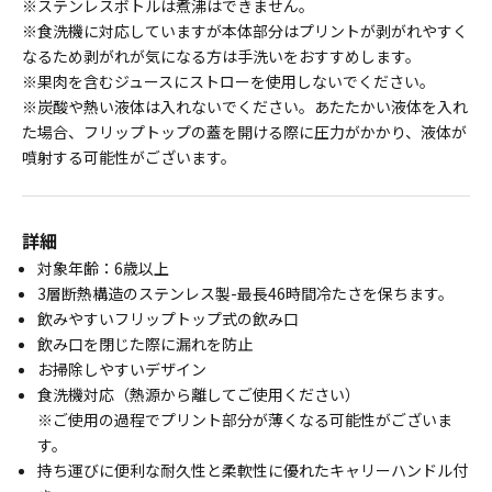
※ステンレスボトルは煮沸はできません。
※食洗機に対応していますが本体部分はプリントが剥がれやすく
なるため剥がれが気になる方は手洗いをおすすめします。
※果肉を含むジュースにストローを使用しないでください。
※炭酸や熱い液体は入れないでください。あたたかい液体を入れ
た場合、フリップトップの蓋を開ける際に圧力がかかり、液体が
噴射する可能性がございます。
詳細
対象年齢：6歳以上
3層断熱構造のステンレス製-最長46時間冷たさを保ちます。
飲みやすいフリップトップ式の飲み口
飲み口を閉じた際に漏れを防止
お掃除しやすいデザイン
食洗機対応（熱源から離してご使用ください）
※ご使用の過程でプリント部分が薄くなる可能性がございま
す。
持ち運びに便利な耐久性と柔軟性に優れたキャリーハンドル付