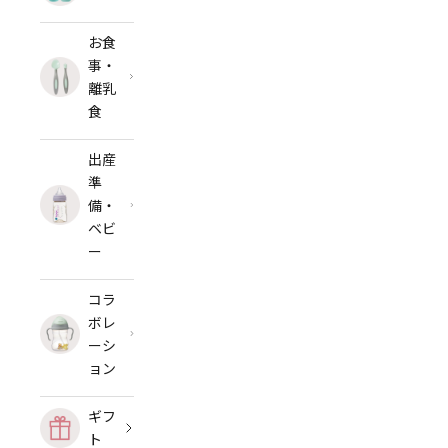
お食
事・
離乳
食
出産
準
備・
ベビ
ー
コラ
ボレ
ーシ
ョン
ギフ
ト