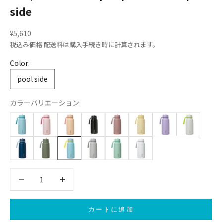
side
セール価格
¥5,610
税込み価格
配送料
は購入手続き時に計算されます。
Color:
pool side
カラーバリエーション:
数量を減らす
数量を減らす
カートに追加