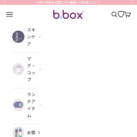
コンテンツへスキップ
令和８年熊本地震に伴う集配への影響について
前へ
次
b.box Japan
メニューを開く
検索を開く
カート
スキ
ンケ
ア
マ
グ・
コッ
プ
ラン
チア
イテ
ム
水筒