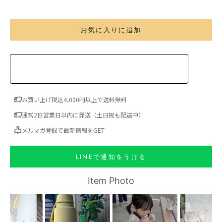
お気に入りに追加
お買い上げ税込4,000円以上で送料無料
通常2日営業日以内に発送（土日祝も配送中）
メルマガ登録で最新情報をGET
LINEで通知をうける
Slideshow
Slide controls
Item Photo