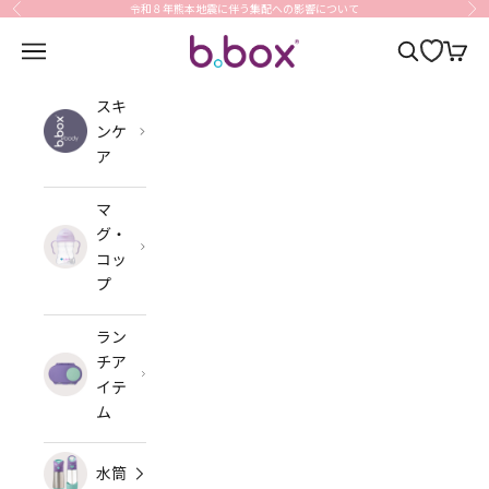
コンテンツへスキップ
令和８年熊本地震に伴う集配への影響について
前へ
次
b.box Japan
メニューを開く
検索を開く
カート
スキ
ンケ
ア
マ
グ・
コッ
プ
ラン
チア
イテ
ム
水筒