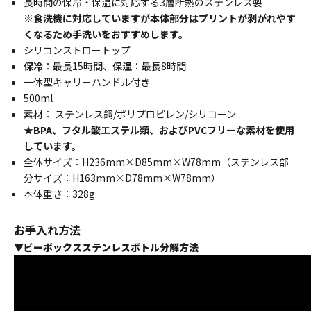
長時間の保冷・保温に対応する3層断熱のステンレス製
※食洗機に対応していますが本体部分はプリントが剥がれやす
くなるため手洗いをおすすめします。
シリコンストロートップ
保冷
：最長15時間、
保温
：最長8時間
一体型キャリーハンドル付き
500ml
素材： ステンレス鋼/ポリプロピレン/シリコーン
★BPA、フタル酸エステル類、およびPVCフリーな素材を使用
しています。
全体サイズ：H236mm×D85mm×W78mm（ステンレス部
分サイズ：H163mm×D78mm×W78mm）
本体重さ：328g
お手入れ方法
▼ビーボックスステンレスボトル分解方法