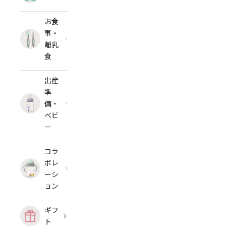
お食
事・
離乳
食
出産
準
備・
ベビ
ー
コラ
ボレ
ーシ
ョン
ギフ
ト