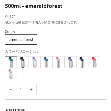
500ml - emeraldforest
セール価格
¥4,620
税込み価格
配送料
は購入手続き時に計算されます。
Color:
emerald forest
カラーバリエーション:
数量を減らす
数量を減らす
お届け方法