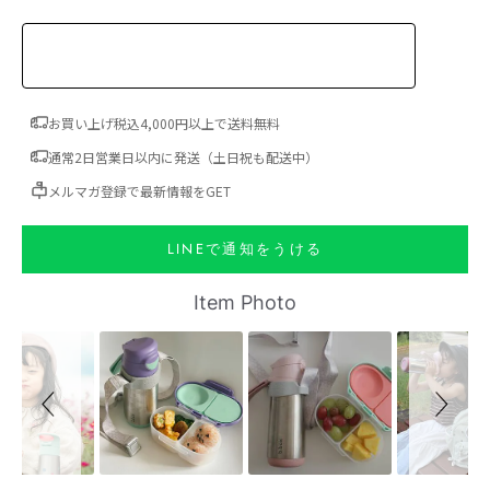
お買い上げ税込4,000円以上で送料無料
通常2日営業日以内に発送（土日祝も配送中）
メルマガ登録で最新情報をGET
LINEで通知をうける
Slideshow
Slide controls
Item Photo