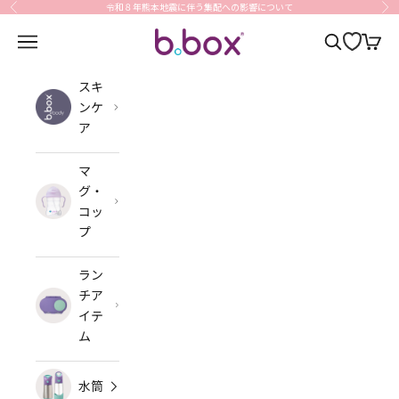
コンテンツへスキップ
令和８年熊本地震に伴う集配への影響について
前へ
次
b.box Japan
メニューを開く
検索を開く
カート
スキ
ンケ
ア
マ
グ・
コッ
プ
ラン
チア
イテ
ム
水筒