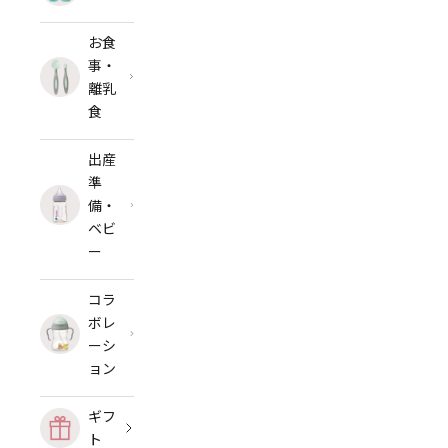
お食
事・
離乳
食
出産
準
備・
ベビ
ー
コラ
ボレ
ーシ
ョン
ギフ
ト