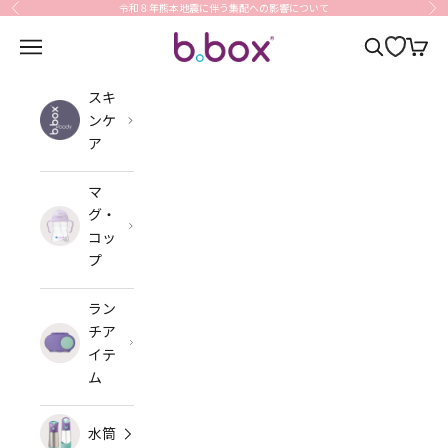
コンテンツへスキップ
令和８年熊本地震に伴う集配への影響について
前へ
次
b.box Japan
メニューを開く
検索を開く
カート
スキ
ンケ
ア
マ
グ・
コッ
プ
ラン
チア
イテ
ム
水筒