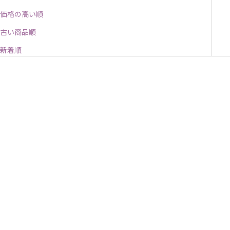
価格の高い順
古い商品順
新着順
NEW
カートに追加
カートに追加
【New】ステンレスドリンクボ
ステンレスドリンクボトル
トル 350ml（ステンレス製水
350ml（ステンレス製水
筒）/Insulated drink bottle
筒）/Insulated drink bottle
350ml - sugar plum
350ml - lilac pop