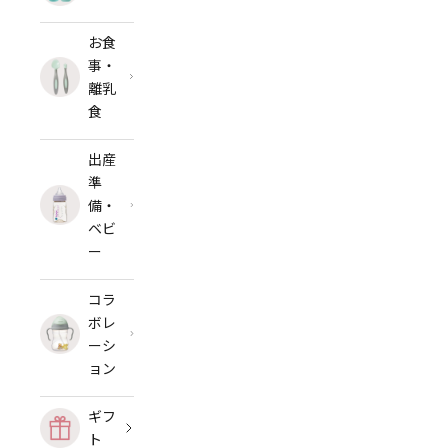
お食
事・
離乳
食
出産
準
備・
ベビ
ー
コラ
ボレ
ーシ
ョン
ギフ
ト