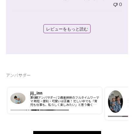
0
レビューをもっと読む
アンバサダー
jij_inn
m.
第6期アンバサダー/２歳差姉妹のフルタイムワーマ
マ 時短・便利・可愛いは正義！ 忙しい中でも「育
第7
児も仕事も、私らしく楽しみたい」と思う働くママ
ユー
目線でおすすめアイテムをご紹介します！
で毎
はの
フル
娘達
👩🏻