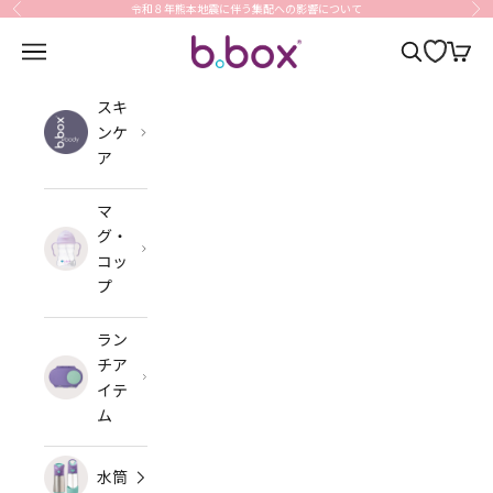
コンテンツへスキップ
令和８年熊本地震に伴う集配への影響について
前へ
次
b.box Japan
メニューを開く
検索を開く
カート
スキ
ンケ
ア
マ
グ・
コッ
プ
ラン
チア
イテ
ム
水筒