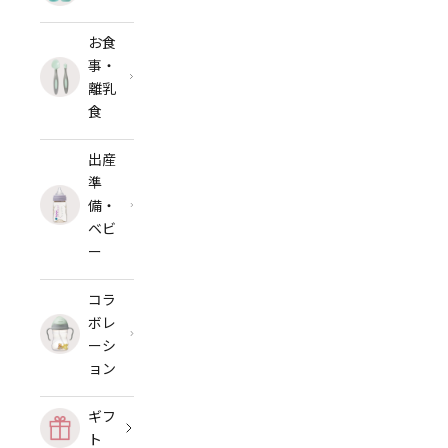
お食
事・
離乳
食
出産
準
備・
ベビ
ー
コラ
ボレ
ーシ
ョン
ギフ
ト