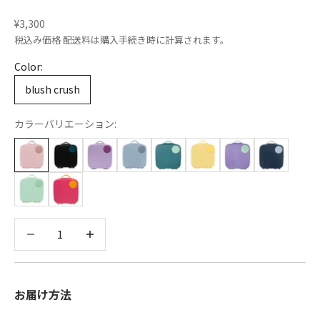
セール価格
¥3,300
税込み価格
配送料
は購入手続き時に計算されます。
Color:
blush crush
カラーバリエーション:
数量を減らす
数量を減らす
お届け方法