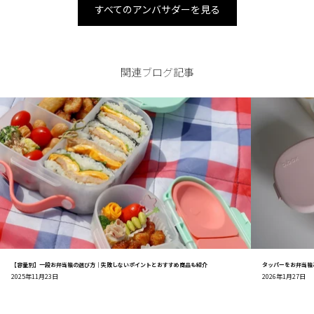
すべてのアンバサダーを見る
関連ブログ記事
【容量別】一段お弁当箱の選び方｜失敗しないポイントとおすすめ商品も紹介
タッパーをお弁当箱
2025年11月23日
2026年1月27日