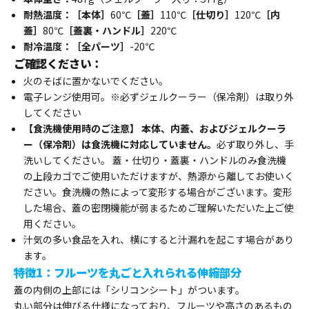
耐熱温度：［本体］
60℃
［蓋］
110℃
［仕切り］
120℃
［内
蓋］
80℃
［蓋裏・ハンドル］
220℃
耐冷温度：［全パーツ］
-20℃
ご確認ください：
火のそばに置かないでください。
電子レンジ使用可。※必ずジェルクーラー（保冷剤）は取り外
してください
【食洗機使用時のご注意】 本体、内蓋、およびジェルクーラ
ー（保冷剤）は食洗機に対応していません。
必ず取り外し、手
洗いしてください。 蓋・仕切り・蓋裏・ハンドルのみ食洗機
の上段カゴでご使用いただけますが、熱源から離してお使いく
ださい。食洗機の熱によって変形する場合がございます。変形
した場合、蓋の密閉機能が弱まるためご理解いただいた上ご使
用ください。
汁気の多い食品を入れ、横にすると汁漏れを起こす場合があり
ます。
特徴1：フルーツを丸ごと入れられる伸縮部分
蓋の内側の上部には「シリコンシート」がついます。
丸い部分は伸びる仕様になっており、フルーツや高さのあるもの