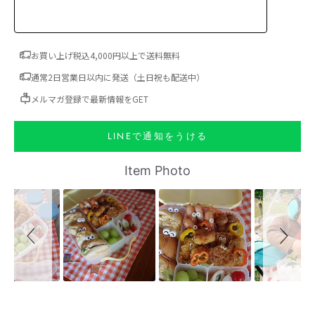
お買い上げ税込4,000円以上で送料無料
通常2日営業日以内に発送（土日祝も配送中）
メルマガ登録で最新情報をGET
LINEで通知をうける
Slideshow
Slide controls
Item Photo