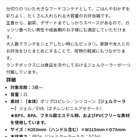
仕切りのついた大きなフードコンテナとして、ごはんやおかずを
彩りよく、たくさん入れられる大容量のお弁当箱です。
主食から、副菜、デザートまでしっかりスペースがあるので、ガ
ッツリ食べたい男性や成長期のお子様にも満足していただけま
す。
大人数でランチをシェアしたい時にもピッタリ。家族や友人との
お弁当をひとまとめにすることで、荷物の軽減にもつながりま
す。
ランチボックスには食品を冷やしておけるジェルクーラーが一つ
付属しています。
詳細
対象年齢：
3歳～
容量：
2L
素材：［本体］
ポリプロピレン／シリコーン
［ジェルクーラ
ー］
ジェル／EVA（エチレンビニルアセテート）
★BPS、BPA、フタル酸エステル類、およびPVCフリーな素材
を使用しています。
サイズ：H253mm（ハンドル含む）×W215mm×D73mm
本体重さ：
487g（ジェルクーラー入り：577g）