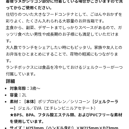
着後ラメがシリコン部分に付着している場合がございますので洗
ってからご使用ください。
仕切りのついた大きなフードコンテナとして、ごはんやおかずを
彩りよく、たくさん入れられる大容量のお弁当箱です。
主食から、副菜、デザートまでしっかりスペースがあるので、ガ
ッツリ食べたい男性や成長期のお子様にも満足していただけま
す。
大人数でランチをシェアしたい時にもピッタリ。家族や友人との
お弁当をひとまとめにすることで、荷物の軽減にもつながりま
す。
ランチボックスには食品を冷やしておけるジェルクーラーが一つ
付属しています。
詳細
対象年齢：
3歳～
容量：
2L
素材：［本体］
ポリプロピレン／シリコーン
［ジェルクーラ
ー］
ジェル／EVA（エチレンビニルアセテート）
★BPS、BPA、フタル酸エステル類、およびPVCフリーな素材
を使用しています。
サイズ：H253mm（ハンドル含む）×W215mm×D73mm