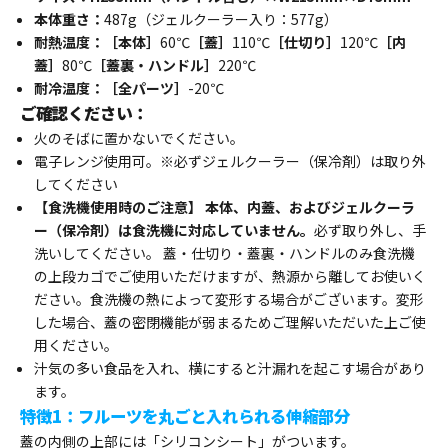
本体重さ：
487g（ジェルクーラー入り：577g）
耐熱温度：［本体］
60℃
［蓋］
110℃
［仕切り］
120℃
［内
蓋］
80℃
［蓋裏・ハンドル］
220℃
耐冷温度：［全パーツ］
-20℃
ご確認ください：
火のそばに置かないでください。
電子レンジ使用可。※必ずジェルクーラー（保冷剤）は取り外
してください
【食洗機使用時のご注意】 本体、内蓋、およびジェルクーラ
ー（保冷剤）は食洗機に対応していません。
必ず取り外し、手
洗いしてください。 蓋・仕切り・蓋裏・ハンドルのみ食洗機
の上段カゴでご使用いただけますが、熱源から離してお使いく
ださい。食洗機の熱によって変形する場合がございます。変形
した場合、蓋の密閉機能が弱まるためご理解いただいた上ご使
用ください。
汁気の多い食品を入れ、横にすると汁漏れを起こす場合があり
ます。
特徴1：フルーツを丸ごと入れられる伸縮部分
蓋の内側の上部には「シリコンシート」がついます。