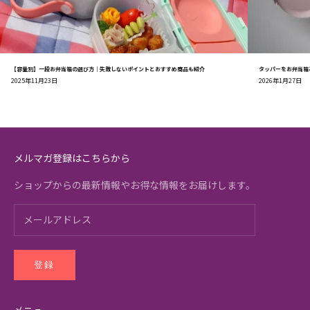
【容量別】一段お弁当箱の選び方｜失敗しないポイントとおすすめ商品も紹介
タッパーをお弁当箱
2025年11月23日
2026年1月27日
メルマガ登録はこちらから
ショップからの最新情報やお得な情報をお届けします。
登録
メニュー