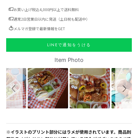
お買い上げ税込4,000円以上で送料無料
通常2日営業日以内に発送（土日祝も配送中）
メルマガ登録で最新情報をGET
LINEで通知をうける
Slideshow
Slide controls
Item Photo
※イラストのプリント部分にはラメが使用されています。商品到