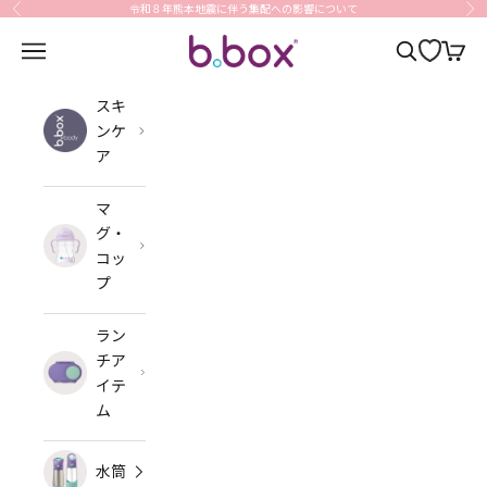
コンテンツへスキップ
令和８年熊本地震に伴う集配への影響について
前へ
次
b.box Japan
メニューを開く
検索を開く
カート
スキ
ンケ
ア
マ
グ・
コッ
プ
ラン
チア
イテ
ム
水筒